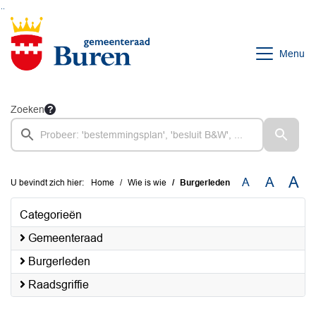
Ga naar de inhoud van deze pagina
Ga naar het zoeken
Ga naar het menu
Menu
Zoeken
A
A
A
U bevindt zich hier:
Home
Wie is wie
Burgerleden
Categorieën
Gemeenteraad
Burgerleden
Raadsgriffie