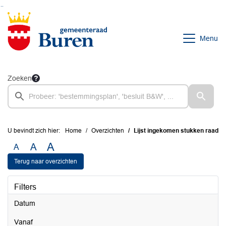
Ga naar de inhoud van deze pagina
Ga naar het zoeken
Ga naar het menu
Menu
Zoeken
U bevindt zich hier:
Home
Overzichten
Lijst ingekomen stukken raad
A
A
A
Terug naar overzichten
Filters
Datum
vanaf