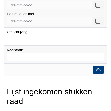
Selecte
een
Datum tot en met
datum
vanaf
Selecte
een
datum
Omschrijving
tot
en
met
Registratie
Wis
Lijst ingekomen stukken
raad