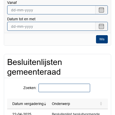
vanaf
Selecte
een
Datum tot en met
datum
vanaf
Selecte
een
datum
Wis
tot
en
met
Besluitenlijsten
gemeenteraad
Zoeken:
Datum vergadering
Onderwerp
22-04-2025
Besluitenlijst besluitvormende