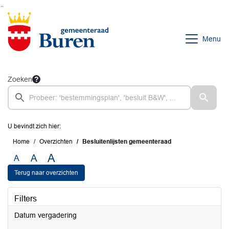
Ga naar de inhoud van deze pagina
Ga naar het zoeken
Ga naar het menu
Menu
Zoeken
U bevindt zich hier:
Home
Overzichten
Besluitenlijsten gemeenteraad
A
A
A
Terug naar overzichten
Filters
Datum vergadering