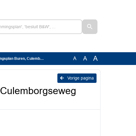
A
A
A
, Culemborgseweg tussen 3a en 5
Vorige pagina
, Culemborgseweg