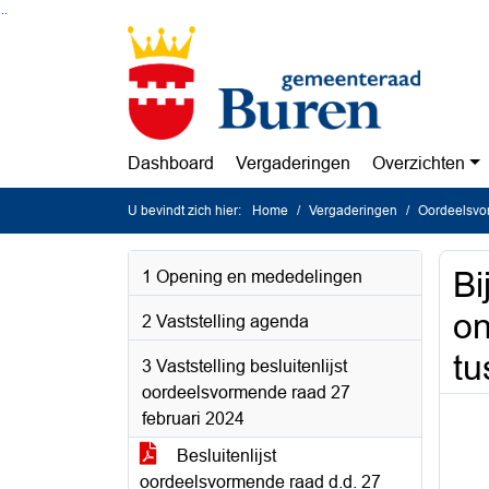
Ga naar de inhoud van deze pagina
Ga naar het zoeken
Ga naar het menu
Dashboard
Vergaderingen
Overzichten
U bevindt zich hier:
Home
Vergaderingen
Oordeelsvo
Bi
1 Opening en mededelingen
o
2 Vaststelling agenda
tu
3 Vaststelling besluitenlijst
oordeelsvormende raad 27
februari 2024
Besluitenlijst
oordeelsvormende raad d.d. 27