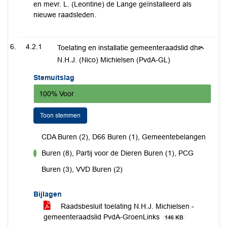
en mevr. L. (Leontine) de Lange geïnstalleerd als
nieuwe raadsleden.
4.2.1
Toelating en installatie gemeenteraadslid dhr.
N.H.J. (Nico) Michielsen (PvdA-GL)
Stemuitslag
100% Voor
Toon stemmen
CDA Buren (2), D66 Buren (1), Gemeentebelangen
Buren (8), Partij voor de Dieren Buren (1), PCG
voor
Buren (3), VVD Buren (2)
Bijlagen
Raadsbesluit toelating N.H.J. Michielsen -
gemeenteraadslid PvdA-GroenLinks
146 KB