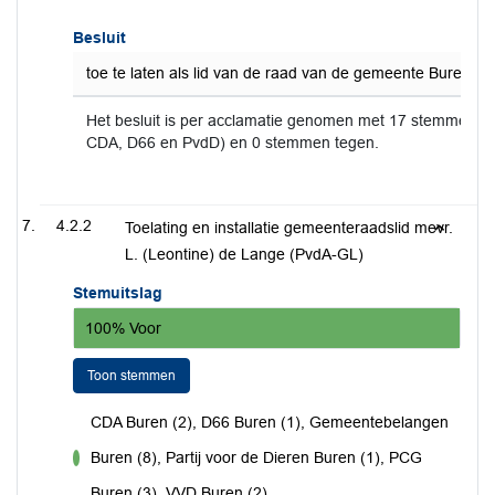
Besluit
toe te laten als lid van de raad van de gemeente Buren: dh
Het besluit is per acclamatie genomen met 17 stemmen v
CDA, D66 en PvdD) en 0 stemmen tegen.
4.2.2
Toelating en installatie gemeenteraadslid mevr.
L. (Leontine) de Lange (PvdA-GL)
Stemuitslag
100% Voor
Toon stemmen
CDA Buren (2), D66 Buren (1), Gemeentebelangen
Buren (8), Partij voor de Dieren Buren (1), PCG
voor
Buren (3), VVD Buren (2)