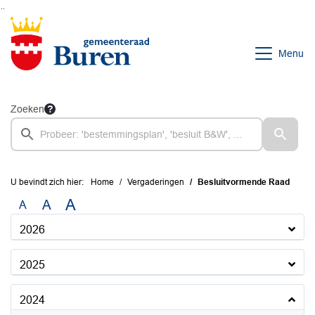
Ga naar de inhoud van deze pagina
Ga naar het zoeken
Ga naar het menu
Menu
Zoeken
U bevindt zich hier:
Home
Vergaderingen
Besluitvormende Raad
A
A
A
2026
2025
2024